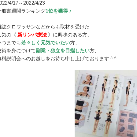
022/4/17～2022/4/23
一般書週間ランキング
1位を獲得 ♪
雑誌クロワッサンなどからも取材を受けた
人気の《
新リンパ療法
》に興味のある方、
いつまでも
若々しく元気でいたい
方、
技術を身につけて
副業・独立を目指したい
方、
無料説明会へのお越しをお待ち申し上げております ^ ^