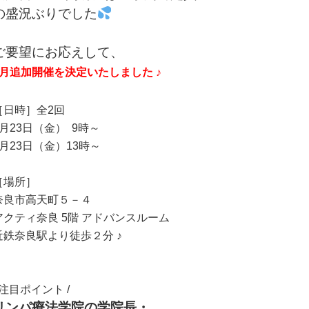
の盛況ぶりでした
ご要望にお応えして、
6月追加開催を決定いたしました ♪
［日時］全2回
6月23日（金） 9時～
6月23日（金）13時～
［場所］
奈良市高天町５－４
アクティ奈良 5階 アドバンスルーム
近鉄奈良駅より徒歩２分 ♪
\ 注目ポイント /
リンパ療法学院の学院長・