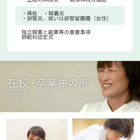
・痔核
・精嚢炎
・卵管炎、或いは卵管留膿腫（女性）
独立開業と副業等の重要事項
師範科認定式