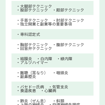
・大腿部テクニック
・股部テクニック
・殿部テクニック
・手首テクニック
・肘部テクニック
・独立開業と副業等の重要事項
・専科認定式
・胸部テクニック
・腹部テクニック
・回盲弁テクニック
・結膜炎
・白内障
・緑内障
・アルツハイマー
・難聴（耳なり）
・咽頭炎
・副鼻腔炎
・バセドー氏病
・気管支炎
・食道疾患
・心臓病
・肺炎（ぜん息）
・斜頚
・上肢の神経炎
・自律神経失調症