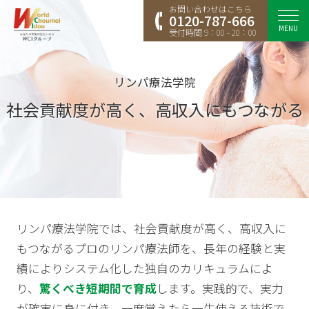
お問い合わせはこちら
0120-787-666
MENU
受付時間 9：00 - 20：00
リンパ療法学院
社会貢献度が高く、高収入にもつながる
リンパ療法学院では、
社会貢献度が高く、高収入に
もつながるプロのリンパ療法師
を、長年の経験と実
績によりシステム化した独自のカリキュラムによ
り、
驚くべき短期間で育成
します。実践的で、実力
が確実に身に付き、一度覚えたら一生使える技術で