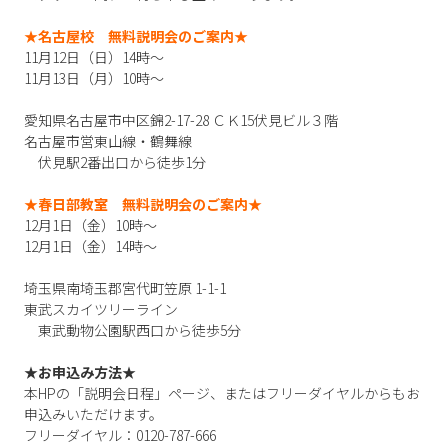
★名古屋校 無料説明会のご案内★
11月12日（日）14時～
11月13日（月）10時～
愛知県名古屋市中区錦2-17-28 ＣＫ15伏見ビル３階
名古屋市営東山線・鶴舞線
伏見駅2番出口から徒歩1分
★春日部教室 無料説明会のご案内★
12月1日（金）
10
時～
12月1
日（金）
14
時～
埼玉県南埼玉郡宮代町笠原 1-1-1
東武スカイツリーライン
東武動物公園駅西口から徒歩5分
★お申込み方法★
本HPの「説明会日程」ページ、またはフリーダイヤルからもお
申込みいただけます。
フリーダイヤル：0120-787-666