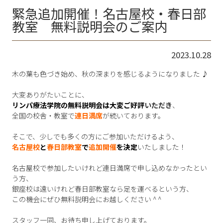
緊急追加開催！名古屋校・春日部
教室 無料説明会のご案内
2023.10.28
木の葉も色づき始め、秋の深まりを感じるようになりました ♪
大変ありがたいことに、
リンパ療法学院の無料説明会は大変ご好評
いただき
、
全国の校舎・教室で
連日満席
が続いております。
そこで、少しでも多くの方にご参加いただけるよう、
名古屋校
と
春日部教室
で
追加開催
を決定
いたしました！
名古屋校で参加したいけれど連日満席で申し込めなかったとい
う方、
銀座校は遠いけれど春日部教室なら足を運べるという方、
この機会にぜひ無料説明会にお越しください ^ ^
スタッフ一同、お待ち申し上げております。