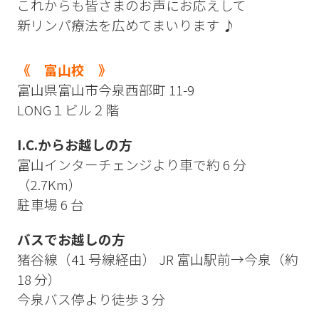
これからも皆さまのお声にお応えして
新リンパ療法を広めてまいります ♪
《 富山校 》
富山県富山市今泉西部町 11-9
LONG１ビル２階
I.C.からお越しの方
富山インターチェンジより車で約 6 分
（2.7Km）
駐車場 6 台
バスでお越しの方
猪谷線（41 号線経由） JR 富山駅前→今泉（約
18 分）
今泉バス停より徒歩 3 分