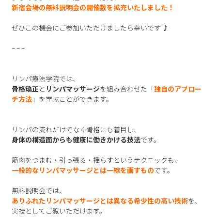
新宿会場の無料説明会の開催数を拡充いたしました！
ぜひこの機会にご参加いただけましたら幸いです ♪
– – –
リンパ療法学院では、
骨格矯正
と
リンパマッサージ
を組み合わせた「
独自のアプロー
チ方法
」を学ぶことができます。
リンパの流れだけでなく骨格にも着目し、
身体の構造面からも健康に働きかける技法
です。
筋肉をつまむ・引っ張る・揺らすというテクニックも、
一般的なリンパマッサージとは一線を画すもの
です。
無料説明会では、
ありふれたリンパマッサージとは異なる希少性の高い技術
を、
実技としてご覧いただけます。